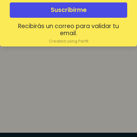
olvidada?
Mantenerme conectado
Suscribirme
Recibirás un correo para validar tu
Acceder
email.
Created using Perfit