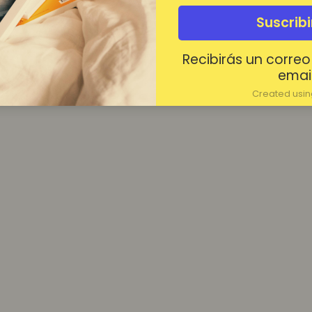
¿Contraseña olvidada?
Suscrib
Mantenerme conectado
Recibirás un correo
Acceder
email
Created using