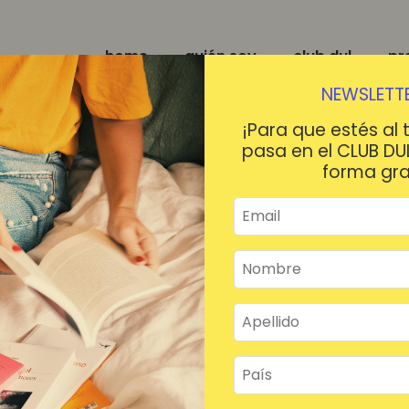
home
quién soy
club dul
pr
NEWSLETTE
¡Para que estés al 
pasa en el CLUB DU
forma gra
¡HOLA!