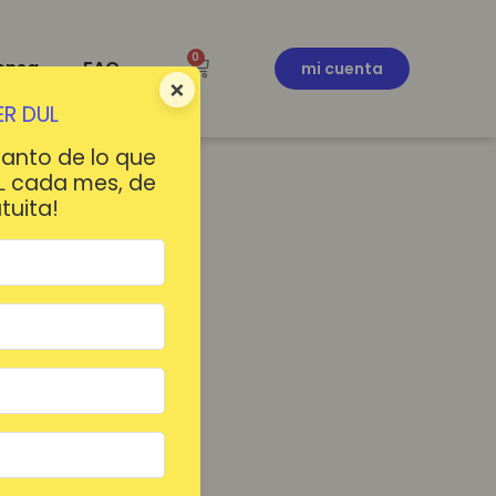
0
ensa
FAQ
mi cuenta
×
R DUL
tanto de lo que
L cada mes, de
tuita!