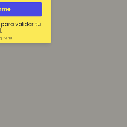
irme
 para validar tu
.
 Perfit