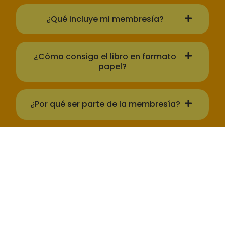
¿Qué incluye mi membresía?
¿Cómo consigo el libro en formato
papel?
¿Por qué ser parte de la membresía?
¿Cuál es la diferencia entre
membresía, on demand y club del mes?
¿Cómo hago para darme de baja de
la suscripción a la membresía?