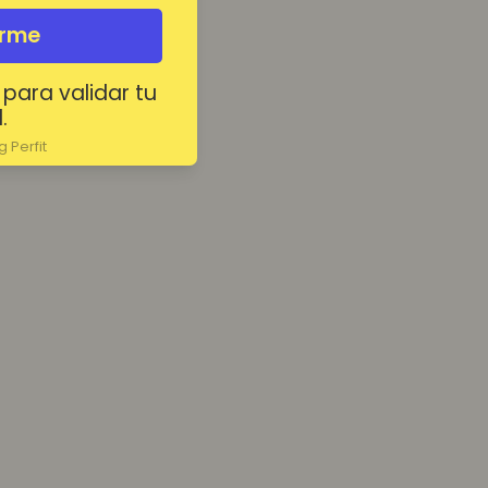
irme
 para validar tu
.
 Perfit