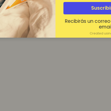
¿Contraseña olvidada?
Suscrib
Mantenerme conectado
Recibirás un correo
Acceder
email
Created using