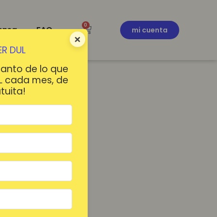
0
ensa
FAQ
mi cuenta
×
R DUL
tanto de lo que
L cada mes, de
tuita!