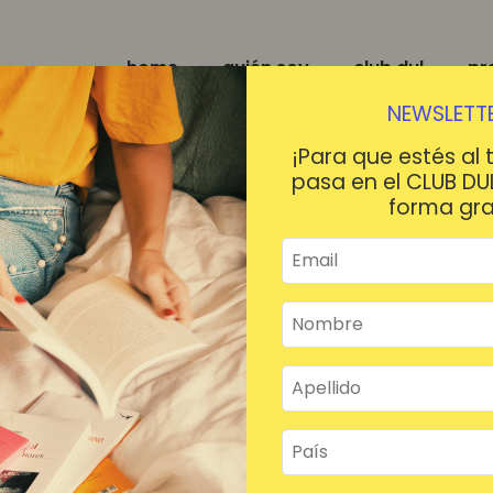
home
quién soy
club dul
pr
NEWSLETTE
¡Para que estés al 
pasa en el CLUB DU
forma gra
¡HOLA!