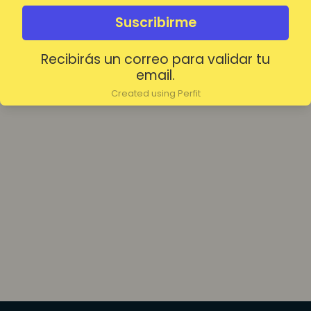
olvidada?
Mantenerme conectado
Suscribirme
Recibirás un correo para validar tu
Acceder
email.
Created using Perfit