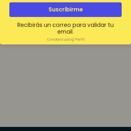
olvidada?
Mantenerme conectado
Suscribirme
Recibirás un correo para validar tu
Acceder
email.
Created using Perfit