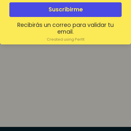
olvidada?
Mantenerme conectado
Suscribirme
Recibirás un correo para validar tu
Acceder
email.
Created using Perfit