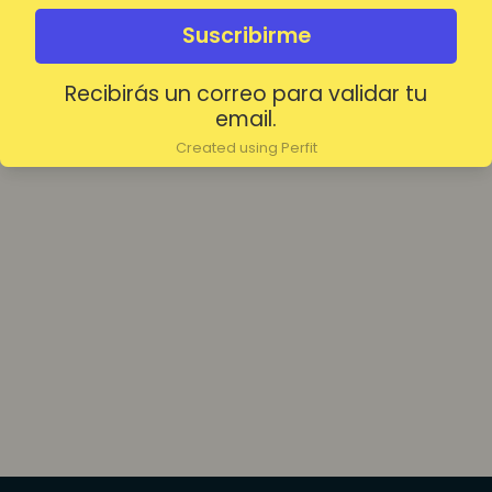
olvidada?
Mantenerme conectado
Suscribirme
Recibirás un correo para validar tu
Acceder
email.
Created using Perfit