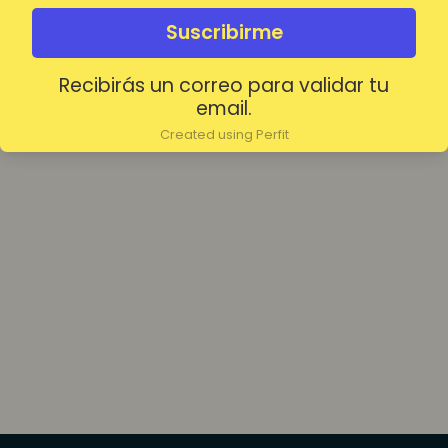
olvidada?
Mantenerme conectado
Suscribirme
Recibirás un correo para validar tu
Acceder
email.
Created using Perfit