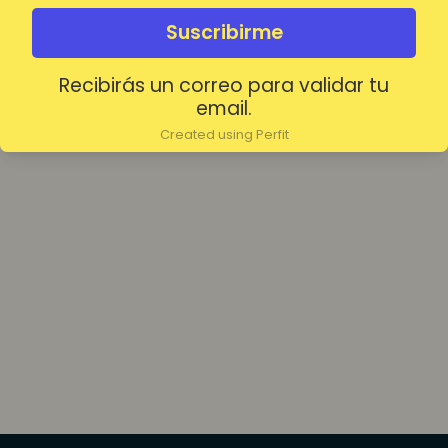
olvidada?
Mantenerme conectado
Suscribirme
Recibirás un correo para validar tu
Acceder
email.
Created using Perfit