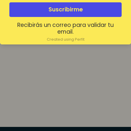
olvidada?
Mantenerme conectado
Suscribirme
Recibirás un correo para validar tu
Acceder
email.
Created using Perfit