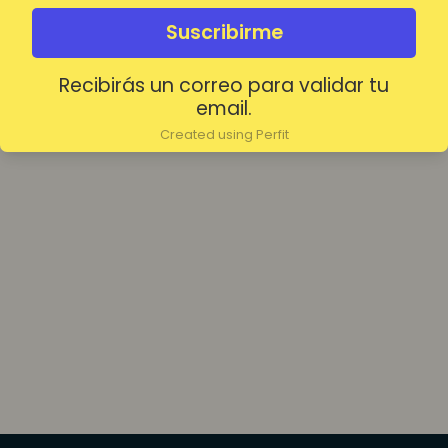
olvidada?
Mantenerme conectado
Suscribirme
Recibirás un correo para validar tu
Acceder
email.
Created using Perfit