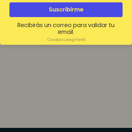
olvidada?
Mantenerme conectado
Suscribirme
Recibirás un correo para validar tu
Acceder
email.
Created using Perfit