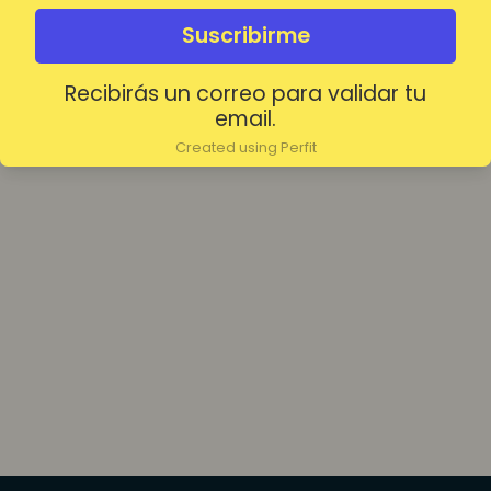
olvidada?
Mantenerme conectado
Suscribirme
Recibirás un correo para validar tu
Acceder
email.
Created using Perfit