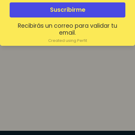
olvidada?
Mantenerme conectado
Suscribirme
Recibirás un correo para validar tu
Acceder
email.
Created using Perfit