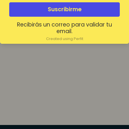
olvidada?
Mantenerme conectado
Suscribirme
Recibirás un correo para validar tu
Acceder
email.
Created using Perfit