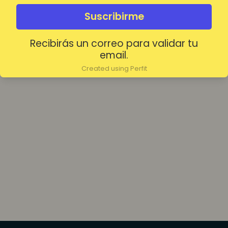
olvidada?
Mantenerme conectado
Suscribirme
Recibirás un correo para validar tu
Acceder
email.
Created using Perfit