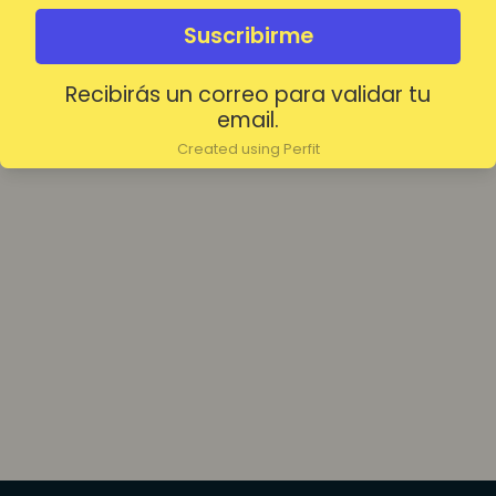
olvidada?
Mantenerme conectado
Suscribirme
Recibirás un correo para validar tu
Acceder
email.
Created using Perfit