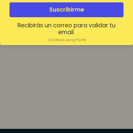
olvidada?
Mantenerme conectado
Suscribirme
Recibirás un correo para validar tu
Acceder
email.
Created using Perfit