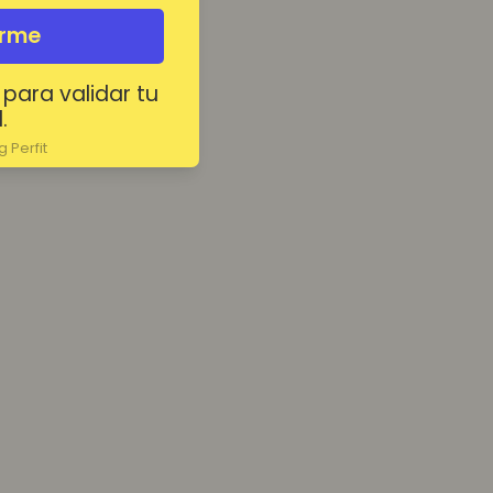
irme
 para validar tu
.
 Perfit