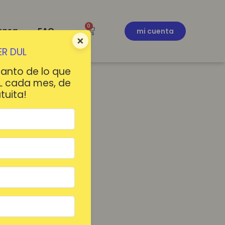
0
ensa
FAQ
mi cuenta
×
R DUL
tanto de lo que
L cada mes, de
tuita!