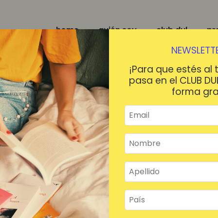
home
quién soy
club dul
pr
NEWSLETTE
¡Para que estés al 
pasa en el CLUB DU
forma gra
¡HOLA!