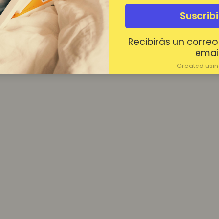
¿Contraseña olvidada?
Suscrib
Mantenerme conectado
Recibirás un correo
Acceder
email
Created using