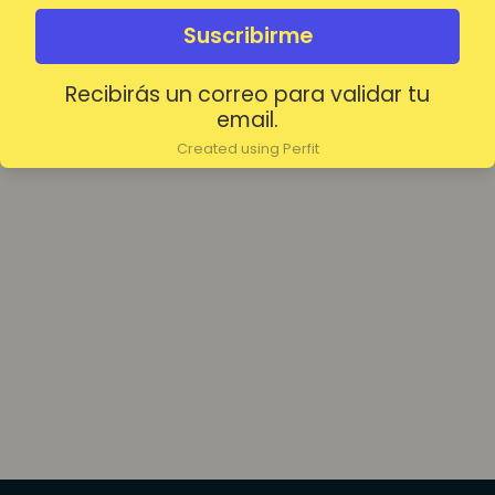
olvidada?
Mantenerme conectado
Suscribirme
Recibirás un correo para validar tu
Acceder
email.
Created using Perfit