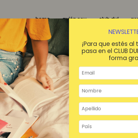
home
quién soy
club dul
pr
NEWSLETTE
¡Para que estés al 
pasa en el CLUB DU
forma gra
¡HOLA!