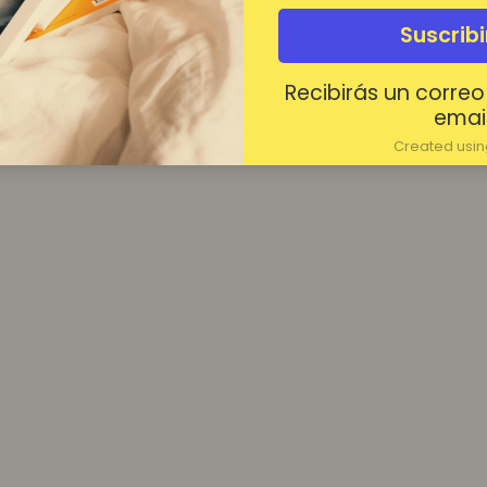
¿Contraseña olvidada?
Suscrib
Mantenerme conectado
Recibirás un correo
Acceder
email
Created using