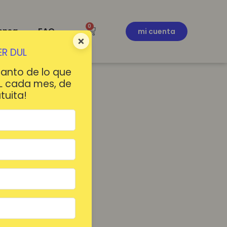
0
ensa
FAQ
mi cuenta
×
R DUL
tanto de lo que
L cada mes, de
tuita!