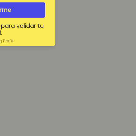
irme
 para validar tu
.
 Perfit