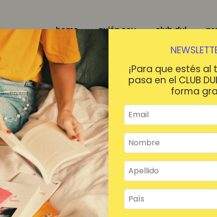
home
quién soy
club dul
pr
NEWSLETTE
¡Para que estés al 
pasa en el CLUB DU
forma gra
¡HOLA!