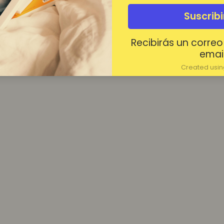
¿Contraseña olvidada?
Suscrib
Mantenerme conectado
Recibirás un correo
Acceder
email
Created using