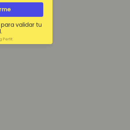
irme
 para validar tu
.
 Perfit