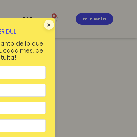
0
ensa
FAQ
mi cuenta
×
R DUL
tanto de lo que
L cada mes, de
tuita!