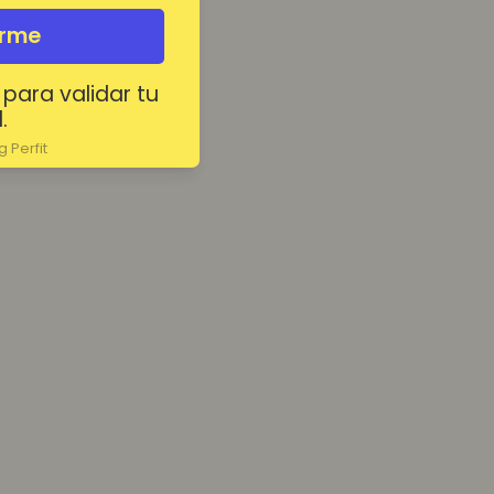
irme
 para validar tu
.
 Perfit