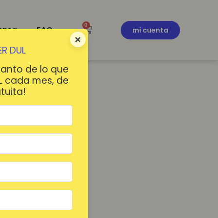
0
ensa
FAQ
mi cuenta
×
R DUL
tanto de lo que
L cada mes, de
tuita!