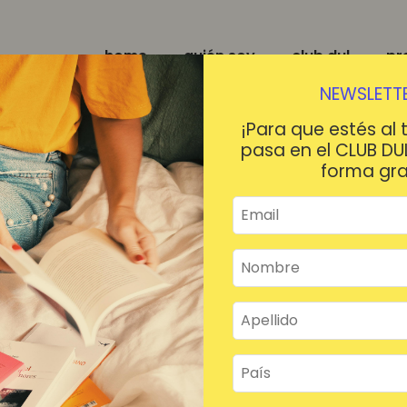
home
quién soy
club dul
pr
NEWSLETTE
¡Para que estés al 
pasa en el CLUB DU
forma gra
¡HOLA!