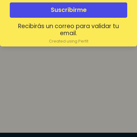
olvidada?
Mantenerme conectado
Suscribirme
Recibirás un correo para validar tu
Acceder
email.
Created using Perfit