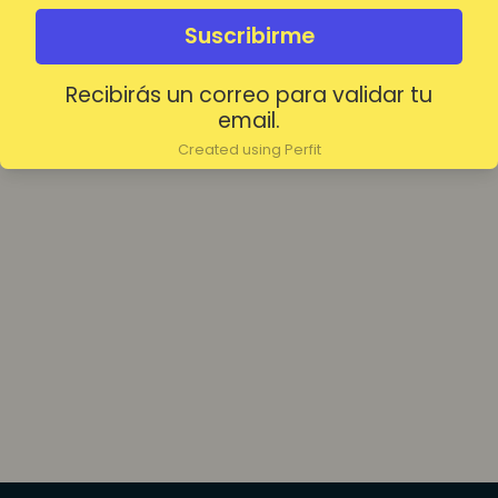
olvidada?
Mantenerme conectado
Suscribirme
Recibirás un correo para validar tu
Acceder
email.
Created using Perfit