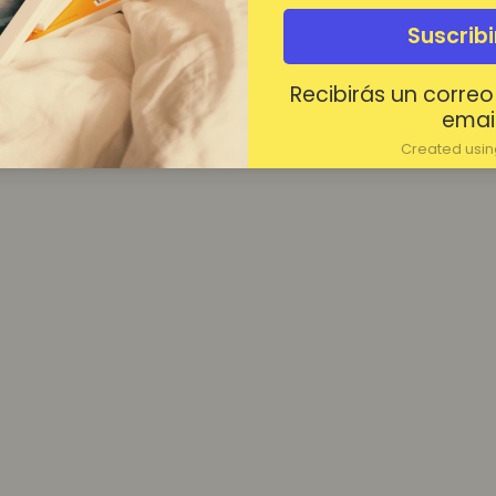
¿Contraseña olvidada?
Suscrib
Mantenerme conectado
Recibirás un correo
Acceder
email
Created using