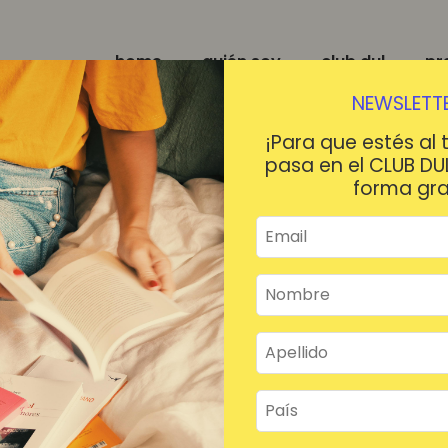
home
quién soy
club dul
pr
NEWSLETTE
¡Para que estés al 
pasa en el CLUB DU
forma gra
¡HOLA!