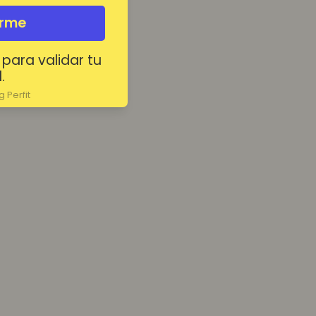
irme
 para validar tu
.
 Perfit