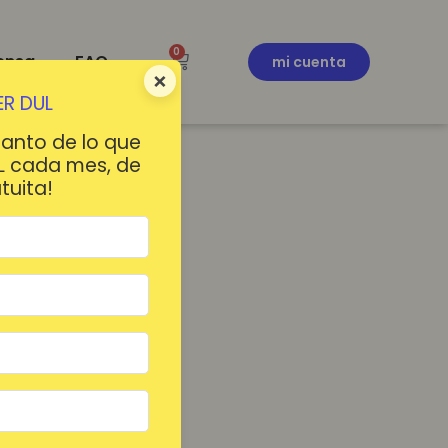
0
ensa
FAQ
mi cuenta
×
R DUL
tanto de lo que
L cada mes, de
tuita!