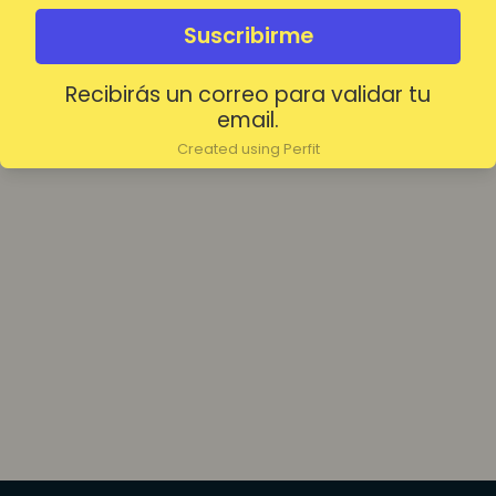
olvidada?
Mantenerme conectado
Suscribirme
Recibirás un correo para validar tu
Acceder
email.
Created using Perfit