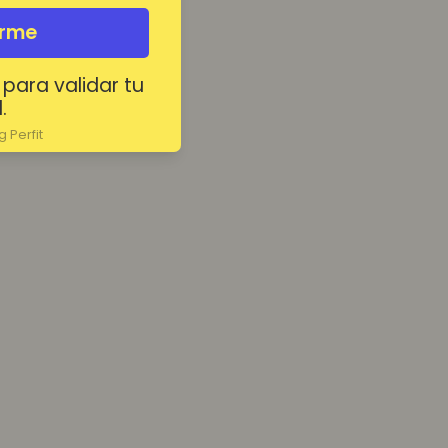
irme
 para validar tu
.
 Perfit