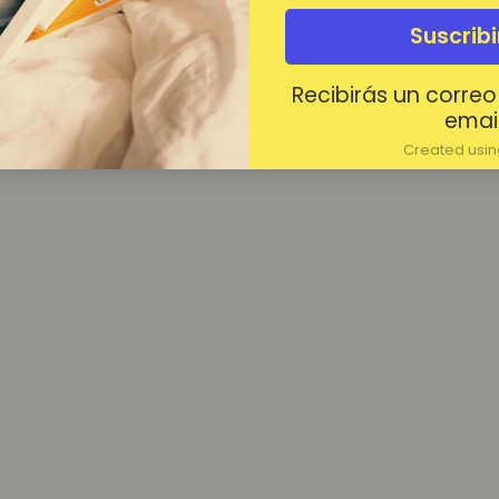
¿Contraseña olvidada?
Suscrib
Mantenerme conectado
Recibirás un correo
Acceder
email
Created using