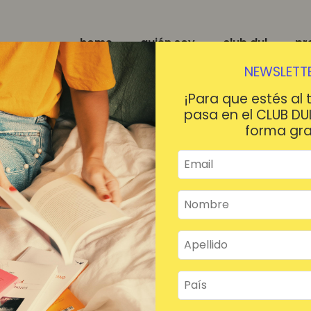
home
quién soy
club dul
pr
NEWSLETTE
¡Para que estés al 
pasa en el CLUB DU
forma gra
¡HOLA!