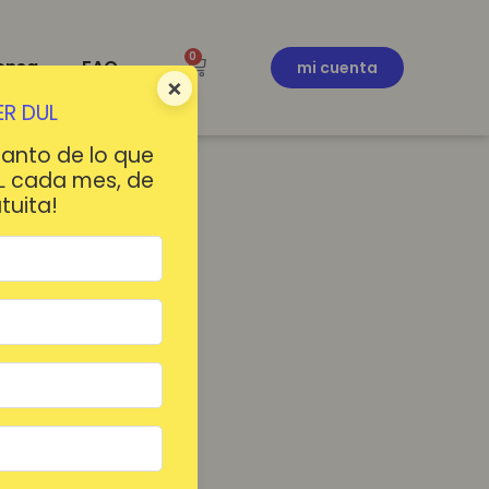
0
ensa
FAQ
mi cuenta
×
R DUL
tanto de lo que
L cada mes, de
tuita!