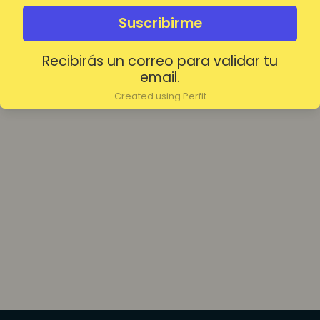
olvidada?
Mantenerme conectado
Suscribirme
Recibirás un correo para validar tu
Acceder
email.
Created using Perfit