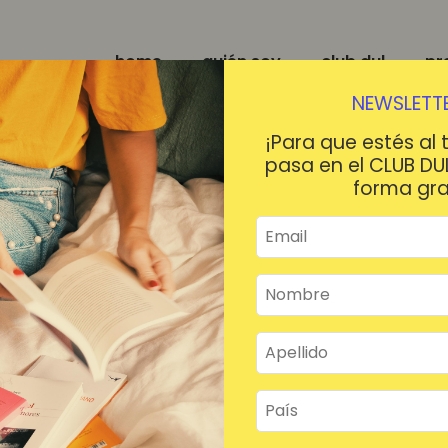
home
quién soy
club dul
pr
NEWSLETTE
¡Para que estés al 
pasa en el CLUB DU
forma gra
¡HOLA!