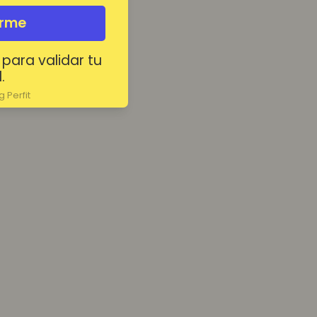
irme
 para validar tu
.
 Perfit