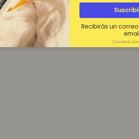
¿Contraseña olvidada?
Suscrib
Mantenerme conectado
Recibirás un correo
Acceder
email
Created using