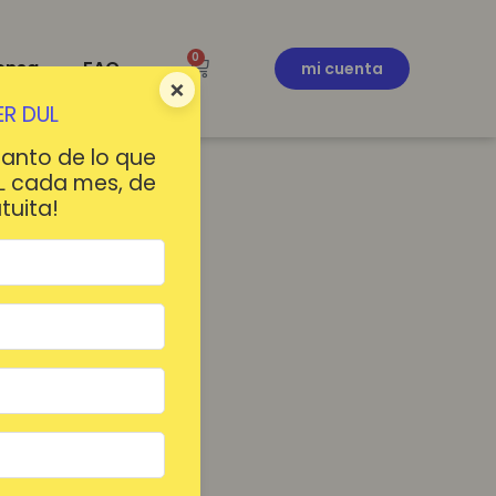
0
ensa
FAQ
mi cuenta
×
R DUL
tanto de lo que
L cada mes, de
tuita!