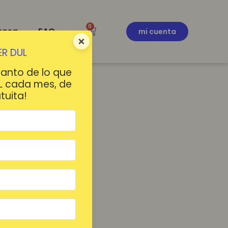
0
ensa
FAQ
mi cuenta
×
R DUL
tanto de lo que
L cada mes, de
tuita!