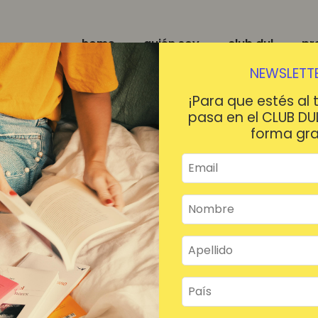
home
quién soy
club dul
pr
NEWSLETTE
¡Para que estés al 
pasa en el CLUB DU
forma gra
¡HOLA!