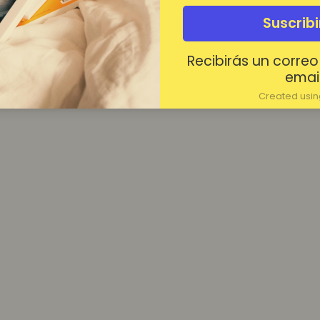
¿Contraseña olvidada?
Suscrib
Mantenerme conectado
Recibirás un correo
Acceder
email
Created using