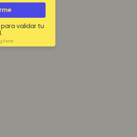
irme
 para validar tu
.
 Perfit