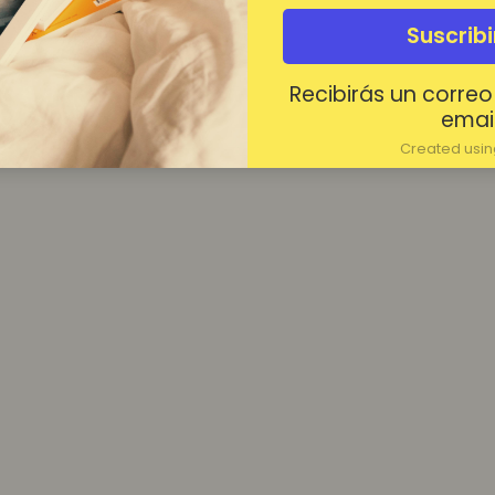
¿Contraseña olvidada?
Suscrib
Mantenerme conectado
Recibirás un correo
Acceder
email
Created using