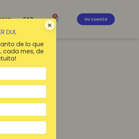
0
ensa
FAQ
mi cuenta
×
R DUL
tanto de lo que
L cada mes, de
tuita!