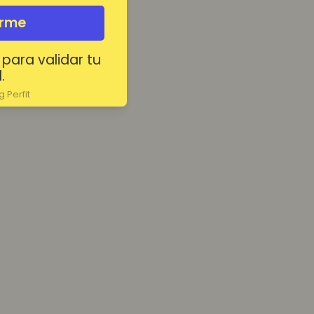
irme
 para validar tu
.
 Perfit