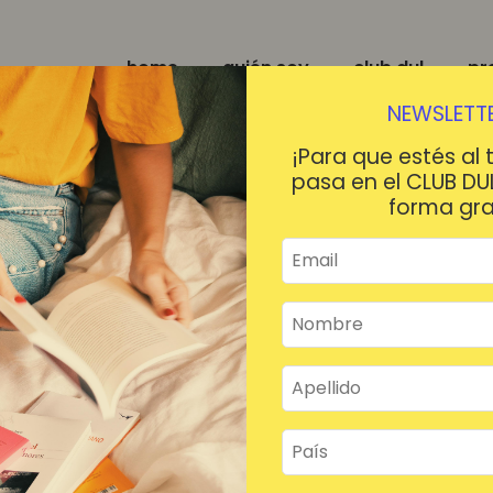
home
quién soy
club dul
pr
NEWSLETTE
¡Para que estés al 
pasa en el CLUB DU
forma gra
¡HOLA!