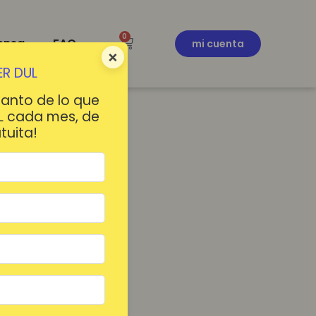
0
ensa
FAQ
mi cuenta
×
R DUL
tanto de lo que
L cada mes, de
tuita!