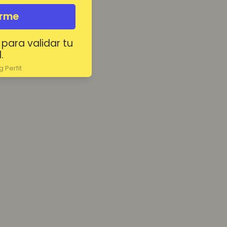
irme
 para validar tu
.
 Perfit