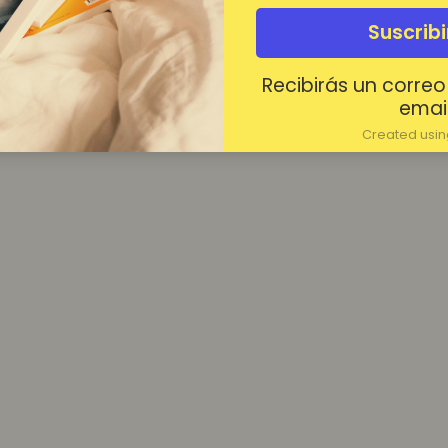
¿Contraseña olvidada?
Suscrib
Mantenerme conectado
Recibirás un correo
Acceder
email
Created using