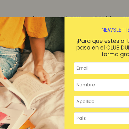
home
quién soy
club dul
pr
NEWSLETTE
¡Para que estés al 
pasa en el CLUB DU
forma gra
¡HOLA!