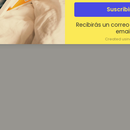
¿Contraseña olvidada?
Suscrib
Mantenerme conectado
Recibirás un correo
Acceder
email
Created using