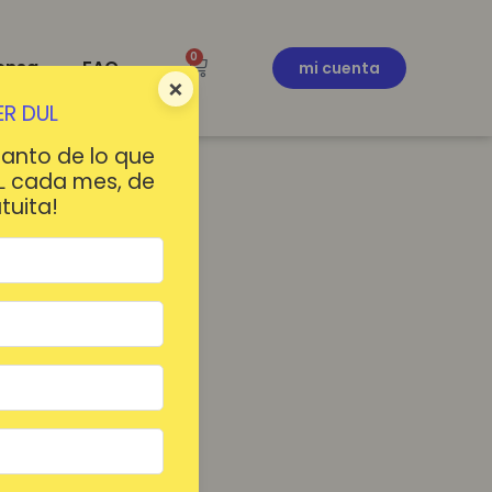
0
ensa
FAQ
mi cuenta
×
R DUL
tanto de lo que
L cada mes, de
tuita!