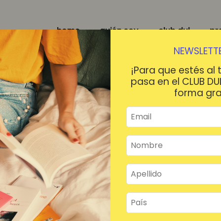
home
quién soy
club dul
pr
NEWSLETTE
¡Para que estés al 
pasa en el CLUB DU
forma gra
¡HOLA!