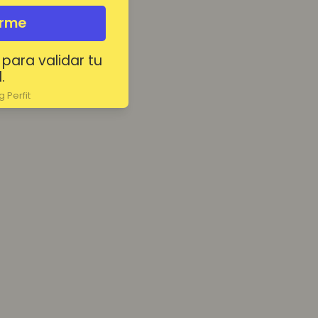
irme
 para validar tu
.
 Perfit