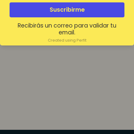
olvidada?
Mantenerme conectado
Suscribirme
Recibirás un correo para validar tu
Acceder
email.
Created using Perfit