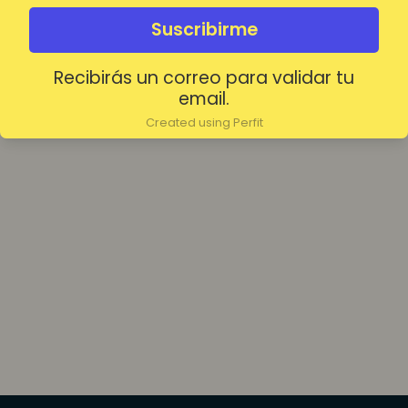
olvidada?
Mantenerme conectado
Suscribirme
Recibirás un correo para validar tu
Acceder
email.
Created using Perfit