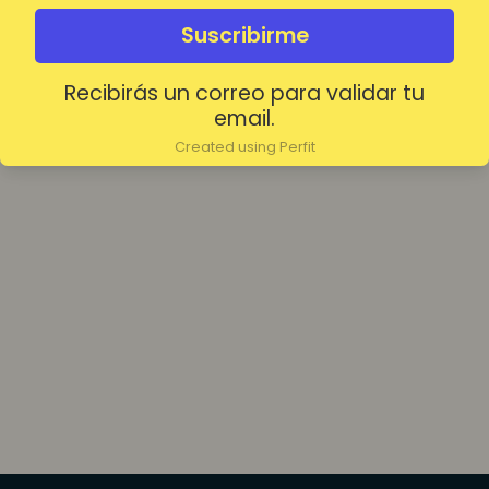
olvidada?
Mantenerme conectado
Suscribirme
Recibirás un correo para validar tu
Acceder
email.
Created using Perfit