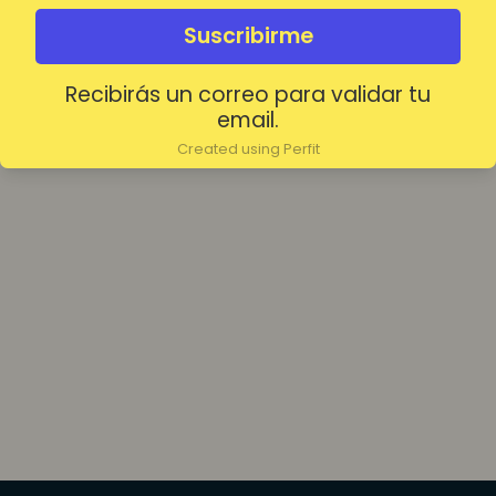
olvidada?
Mantenerme conectado
Suscribirme
Recibirás un correo para validar tu
Acceder
email.
Created using Perfit