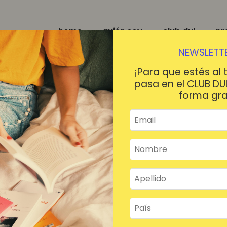
home
quién soy
club dul
pr
NEWSLETTE
¡Para que estés al 
pasa en el CLUB DU
forma gra
¡HOLA!