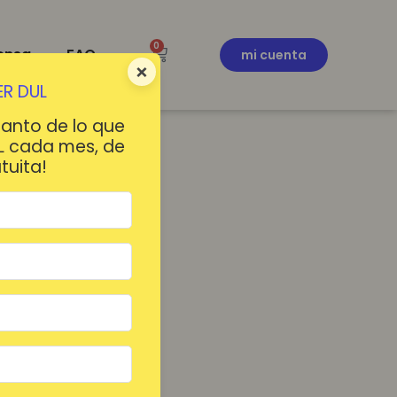
0
ensa
FAQ
mi cuenta
×
R DUL
tanto de lo que
L cada mes, de
tuita!