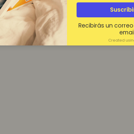
¿Contraseña olvidada?
Suscrib
Mantenerme conectado
Recibirás un correo
Acceder
email
Created using