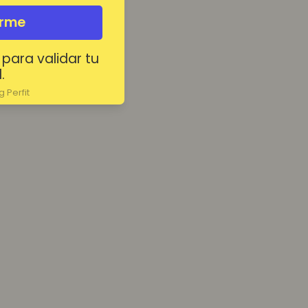
irme
 para validar tu
.
 Perfit