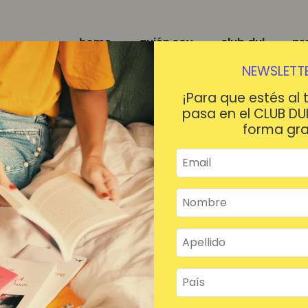
home
quién soy
club dul
pr
NEWSLETTE
¡Para que estés al 
pasa en el CLUB DU
forma gra
¡HOLA!