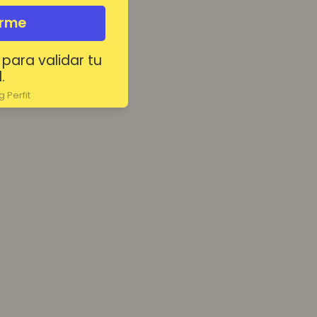
irme
 para validar tu
.
 Perfit