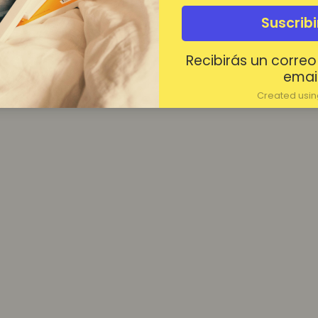
¿Contraseña olvidada?
Suscrib
Mantenerme conectado
Recibirás un correo
Acceder
email
Created using