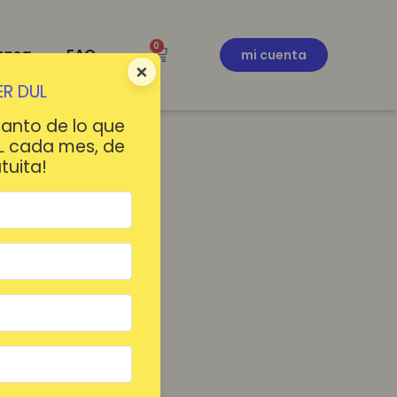
0
ensa
FAQ
mi cuenta
×
R DUL
tanto de lo que
L cada mes, de
tuita!