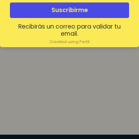
olvidada?
Mantenerme conectado
Suscribirme
Recibirás un correo para validar tu
Acceder
email.
Created using Perfit