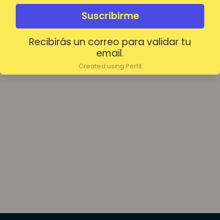
olvidada?
Mantenerme conectado
Suscribirme
Recibirás un correo para validar tu
Acceder
email.
Created using Perfit