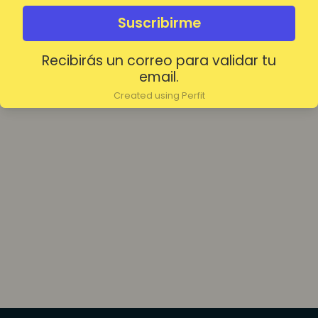
olvidada?
Mantenerme conectado
Suscribirme
Recibirás un correo para validar tu
Acceder
email.
Created using Perfit