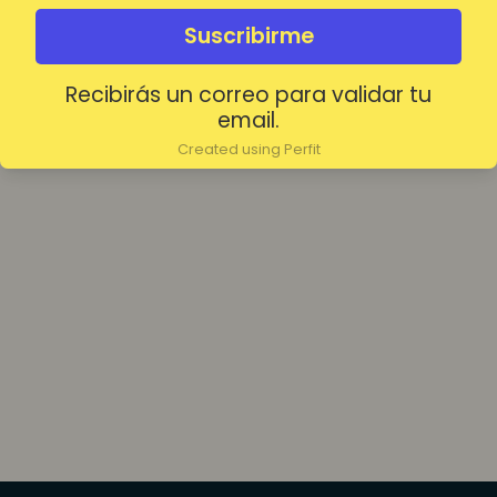
olvidada?
Mantenerme conectado
Suscribirme
Recibirás un correo para validar tu
Acceder
email.
Created using Perfit