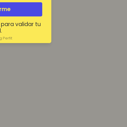
irme
 para validar tu
.
 Perfit