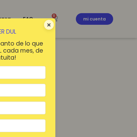
0
ensa
FAQ
mi cuenta
×
R DUL
tanto de lo que
L cada mes, de
tuita!