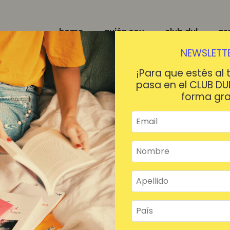
home
quién soy
club dul
pr
NEWSLETTE
¡Para que estés al 
pasa en el CLUB DU
forma gra
¡HOLA!