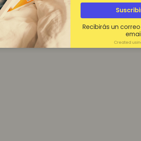
¿Contraseña olvidada?
Suscrib
Mantenerme conectado
Recibirás un correo
Acceder
email
Created using