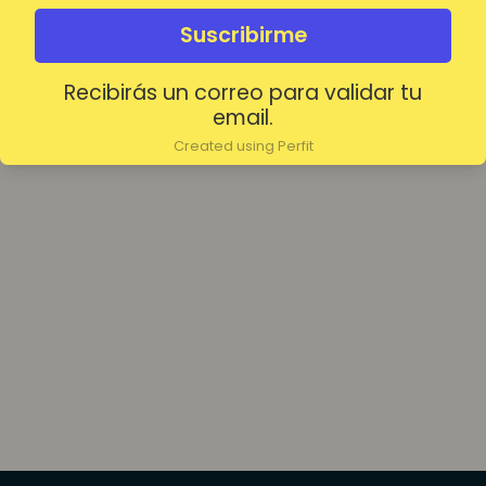
olvidada?
Mantenerme conectado
Suscribirme
Recibirás un correo para validar tu
Acceder
email.
Created using Perfit