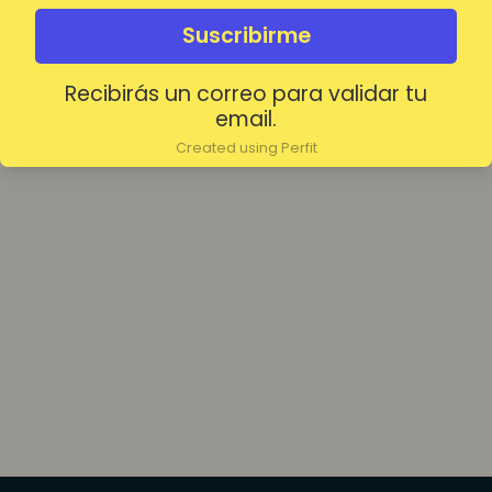
olvidada?
Mantenerme conectado
Suscribirme
Recibirás un correo para validar tu
Acceder
email.
Created using Perfit