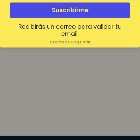
olvidada?
Mantenerme conectado
Suscribirme
Recibirás un correo para validar tu
Acceder
email.
Created using Perfit