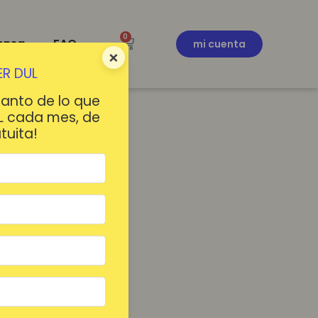
0
ensa
FAQ
mi cuenta
×
R DUL
tanto de lo que
L cada mes, de
tuita!