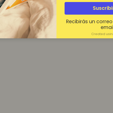
¿Contraseña olvidada?
Suscrib
Mantenerme conectado
Recibirás un correo
Acceder
email
Created using