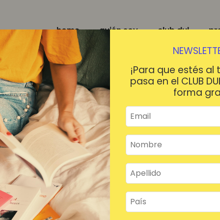
home
quién soy
club dul
pr
NEWSLETTE
¡Para que estés al 
pasa en el CLUB DU
forma gra
¡HOLA!