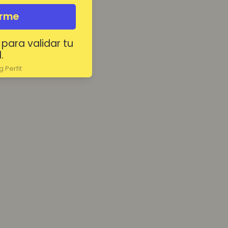
irme
 para validar tu
.
 Perfit